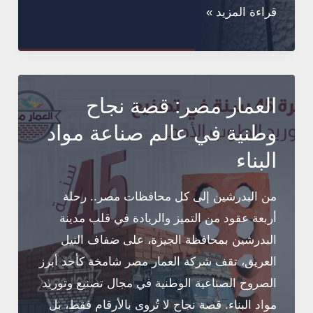
دليل
قراءة المزيد »
أسعار
الطوب
في
مصر
العمار مصر: قصة نجاح
–
وطنية في عالم صناعة مواد
يوليو
البناء
2026
من البدرشين إلى كل محافظات مصر.. رحلة
أربعة عقود من التميز والريادة في قلب مدينة
البدرشين بمحافظة الجيزة، على ضفاف النيل
العريق، تقف شركة العمار مصر شامخة كأحد أبرز
الصروح الصناعية الوطنية في مجال تصنيع وتوريد
مواد البناء. قصة نجاح لا تُروى بالأرقام فقط، بل