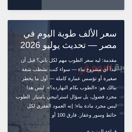
الأبيض
(البلوك
الخرساني
الخفيف):
سعر الألف طوبة اليوم في
الدليل
مصر — تحديث يوليو 2026
الشامل
للأنواع
مقدمة: ليه سعر الطوب مهم لكل باني؟ قبل أن
والأسعار
تبدأ أي مشروع بناء — سواء كنت تشطب شقة
والاستخدامات
صغيرة أو تؤسس عمارة كاملة — أول ما يخطر
2026
ببالك هو: «الطوب بكام النهارده؟». ليس هذا
مجرد فضول، بل سؤال استراتيجي بامتياز. الطوب
ليس مجرد مادة بناء؛ إنه العمود الفقري لكل
حائط وسور وعقار. فارق 100 أو
سعر
قراءة المزيد »