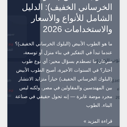
29
الخرساني الخفيف): الدليل
يوليو
الشامل للأنواع والأسعار
2026
والاستخدامات 2026
ما هو الطوب الأبيض (البلوك الخرساني الخفيف)؟
عندما تبدأ في التفكير في بناء منزل أو توسعة،
سرعان ما تصطدم بسؤال محير: أي نوع طوب
أختار؟ في السنوات الأخيرة، أصبح الطوب الأبيض
(البلوك الخرساني الخفيف) خياراً متزايد الانتشار
بين المهندسين والمقاولين في مصر. ولكنه ليس
مجرد موضة عابرة — إنه تحول حقيقي في صناعة
البناء. الطوب
الطوب
قراءة المزيد »