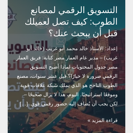
التسويق الرقمي لمصانع
الطوب: كيف تصل لعميلك
قبل أن يبحث عنك؟
إعداد: الأستاذ خالد محمد أبو غريب (خالد أبو
غريب) – مدير عام العمار مصر كتابة: فريق العمار
مصر جدول المحتويات لماذا أصبح التسويق
الرقمي ضرورة لا خيارًا؟ قبل عشر سنوات، مصنع
الطوب الناجح هو الذي يملك شبكة علاقات قوية
وموقعًا استراتيجيًا. اليوم، هذا لا يزال صحيحًا –
لكن يجب أن يُضاف إليه حضور رقمي قوي. […]
التسويق
قراءة المزيد »
الرقمي