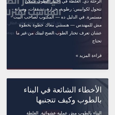
الرحلة دي. الغلطة في اختيار الطوب ممكن
تتحول لكوابيس: رطوبة، حرارة، تشققات، وصيانة
مستمرة. في الدليل ده — المكتوب لصاحب البيت
مش للمهندس — هنمشي معاك خطوة بخطوة
عشان تعرف تختار الطوب الصح لبيتك من غير ما
تحتاج
كيف
قراءة المزيد »
تختار
الطوب
المناسب
لبناء
الأخطاء الشائعة في البناء
منزلك؟
بالطوب وكيف تتجنبها
البناء بالطوب مش عملية عشوائية. الغلطة