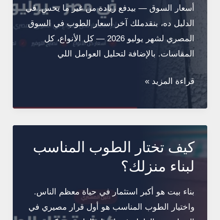
أسعار السوق — بيدفع زيادة من غير ما يحس. في
الدليل ده، بنقدملك آخر أسعار الطوب في السوق
المصري لشهر يوليو 2026 — كل الأنواع، كل
المقاسات. بالإضافة لتحليل العوامل اللي
دليل
قراءة المزيد »
أسعار
الطوب
في
مصر
كيف تختار الطوب المناسب
–
لبناء منزلك؟
يوليو
2026
بناء بيت هو أكبر استثمار في حياة معظم الناس.
واختيار الطوب المناسب هو أول قرار مصيري في