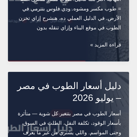
= طوب مكسر ومشوه. ودي فلوس بتترمي في
الأرض. في الدليل العملي ده، هنشرح إزاي تخزن
الطوب في موقع البناء وإزاي تنقله بدون
تخزين
قراءة المزيد »
ونقل
الطوب
في
موقع
دليل أسعار الطوب في مصر
البناء:
– يوليو 2026
الدليل
العملي
أسعار الطوب في مصر بتتغير كل شوية — متأثرة
بأسعار الوقود، تكلفة النقل، الطلب في السوق،
وحتى المواسم. واللي يشتري من غير ما يعرف