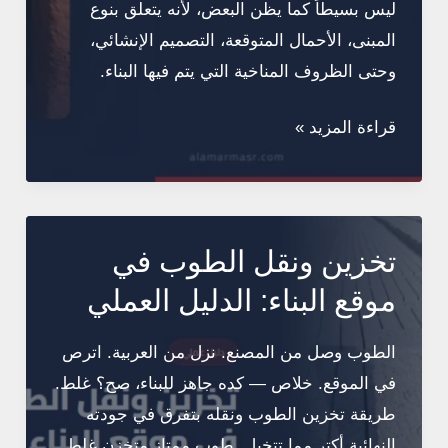
ليس بسيطاً كما يظن البعض، لأنه يتعلق بنوع
المبنى، الأحمال المتوقعة، التصميم الإنشائي،
وحتى الظروف المناخية التي يتم فيها البناء.
الطوب
قراءة المزيد »
المفرغ
والمصمت:
الفروق
الفنية
تخزين ونقل الطوب في
وأيهما
موقع البناء: الدليل العملي
تختار
لمشروعك
الطوب وصل من المصنع. نزل من العربية. اترص
حسب
في الموقع. خلاص — كده جاهز للبناء، صح؟ غلط.
الكود
طريقة تخزين الطوب ونقله بتفرق في جودته
المصري
النهائية أكتر مما تتخيل. طوب ممتاز متخزن غلط