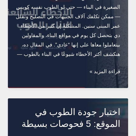
الصغيرة في البناء — حتى لو الطوب نفسه كويس
— ممكن تكلفك آلاف الجنيهات في التصليح وتقلل
عمر المبنى سنين. المشكلة إن كتير من الأخطاء
دي بتحصل كل يوم في مواقع البناء، والمقاولين
بيتعاملوا معاها على إنها “عادي”. في المقال ده،
هنكشف أكتر الأخطاء شيوعًا في البناء بالطوب —
الأخطاء
قراءة المزيد »
الشائعة
في
البناء
بالطوب
اختبار جودة الطوب في
وكيف
الموقع: 5 فحوصات بسيطة
تتجنبها