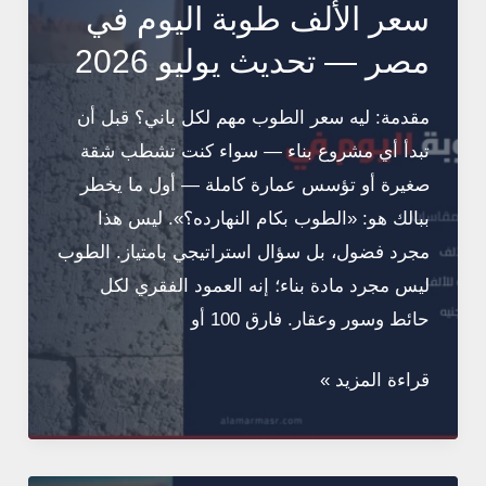
مصر
سعر الألف طوبة اليوم في
—
مصر — تحديث يوليو 2026
دليل
كامل
مقدمة: ليه سعر الطوب مهم لكل باني؟ قبل أن
بالأبعاد
تبدأ أي مشروع بناء — سواء كنت تشطب شقة
والمواصفات
صغيرة أو تؤسس عمارة كاملة — أول ما يخطر
ببالك هو: «الطوب بكام النهارده؟». ليس هذا
مجرد فضول، بل سؤال استراتيجي بامتياز. الطوب
ليس مجرد مادة بناء؛ إنه العمود الفقري لكل
حائط وسور وعقار. فارق 100 أو
سعر
قراءة المزيد »
الألف
طوبة
اليوم