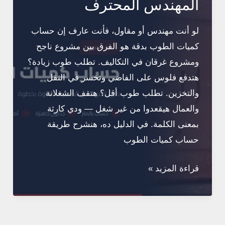
المهندس المحترف
فحوصات
بسيطة
لو أنت مهندس أو مقاول، فأنت عارف إن حساب
كميات الطوب بدقة هو الفرق بين مشروع ناجح
ومشروع غرقان في التكاليف. تطلب طوب زيادة؟
هتدفع فلوس على الفاضي وتخسر في النقل
والتخزين. تطلب طوب أقل؟ هتقف الشغلانة
والعمال هيقعدوا من غير شغل — ودي كارثة
بمعنى الكلمة. في الدليل ده، هنشرح طريقة
حساب كميات الطوب
حساب
قراءة المزيد »
كميات
الطوب:
دليل