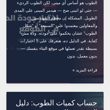
الطوب هو أساس أي مبنى. لكن الطوب الرديء
— حتى لو اتبنى صح — هيدمر المبنى على المدى
الطويل. المشكلة إن معظم المهندسين
والمقاولين بيعتمدوا على “السمعة” أو “شكل
الطوب” عشان يحكموا على جودته. وده مش
كفاية. في الدليل ده، هنعرفك على 5 اختبارات
بسيطة تقدر تعملها في موقع البناء بنفسك —
بدون معمل، بدون
اختبار
قراءة المزيد »
جودة
الطوب
في
الموقع:
حساب كميات الطوب: دليل
5