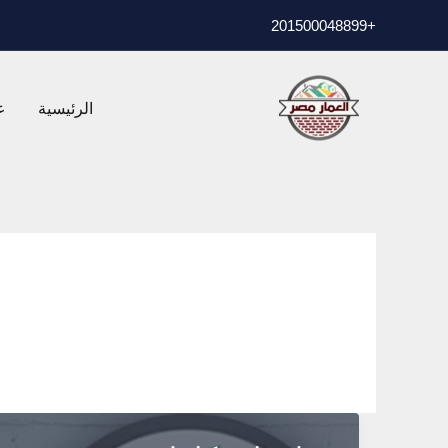
خطي
01500048899
+2
لى
لمحتوى
الرئيسية
ع