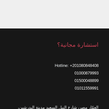
استشارة مجانية؟
Hotline: ‎
+201080848408
01000879993
01500048899
01011559991
العمّار مصر، شارع النيل السعيد مدينة البدرشين،