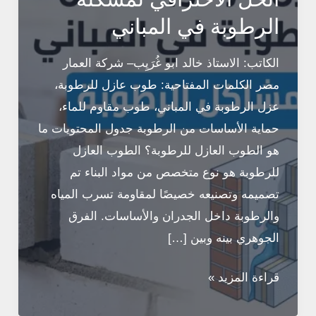
الرطوبة في المباني
الكاتب: الاستاذ خالد ابو غُرَيِِب– شركة العمار
مصر الكلمات المفتاحية: طوب عازل للرطوبة،
عزل الرطوبة في المباني، طوب مقاوم للماء،
حماية الأساسات من الرطوبة جدول المحتويات ما
هو الطوب العازل للرطوبة؟ الطوب العازل
للرطوبة هو نوع متخصص من مواد البناء تم
تصميمه وتصنيعه خصيصًا لمقاومة تسرب المياه
والرطوبة داخل الجدران والأساسات. الفرق
الجوهري بينه وبين […]
الطوب
قراءة المزيد »
العازل