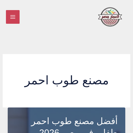
خطي
لى
لمحتوى
مصنع طوب احمر
أفضل مصنع طوب احمر
طفلي في مصر 2026