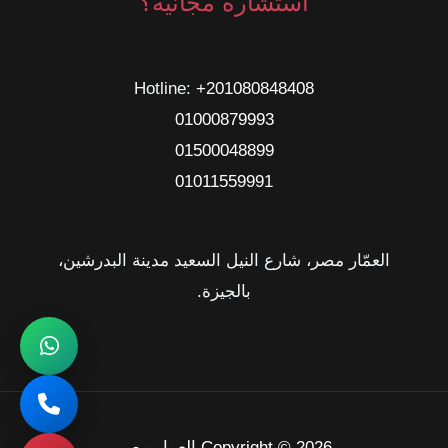
استشارة مجانية؟
Hotline: ‎
+201080848408
01000879993
01500048899
01011559991
العمّار مصر، شارع النيل السعيد مدينة البدرشين،
بالجيزة.
Copyright © 2026 العمار مصر