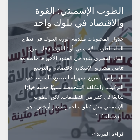
الطوب الإسمنتي: القوة
والاقتصاد في بلوك واحد
جدول المحتويات مقدمة: ثورة البلوك في قطاع
البناء الطوب الإسمنتي أو ‘البلوك’ دخل سوق
البناء المصري بقوة في العقود الأخيرة، خاصة مع
تنامي مشاريع الإسكان الاقتصادي والتوسع
العمراني السريع. سهولة التصنيع، السرعة في
التركيب، والتكلفة المنخفضة نسبيًا جعلته خيارًا
شائعًا في كثير من التطبيقات. لكن الطوب
الإسمنتي مش ‘طوب أحمر بسعر أرخص’، هو
مادة بناء […]
الطوب
قراءة المزيد »