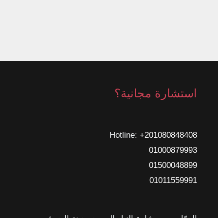
استشارة مجانية؟
Hotline: ‎
+201080848408
01000879993
01500048899
01011559991