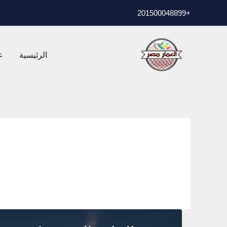
خطي
01500048899
+2
لى
لمحتوى
الرئيسية
ع