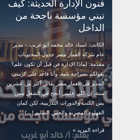
فنون الإدارة الحديثة: كيف
تبني مؤسسة ناجحة من
الداخل
الكاتب: استاذ خالد محمد ابو غريب – مدير
عام شركة العمار مصر جدول المحتويات
مقدمة: لماذا الإدارة فن قبل أن تكون علم؟
بقولكم بصراحة تامة، وأنا قاعد على كرسي
المدير في العمار مصر بقالي أكتر من عشرين
سنة، إن اللي خليني أنجح في الشغل مش
بس الكتب والدورات التدريبية، لكن كمان
الفهلوة المصرية والحس السليم […]
فنون
قراءة المزيد »
الإدارة