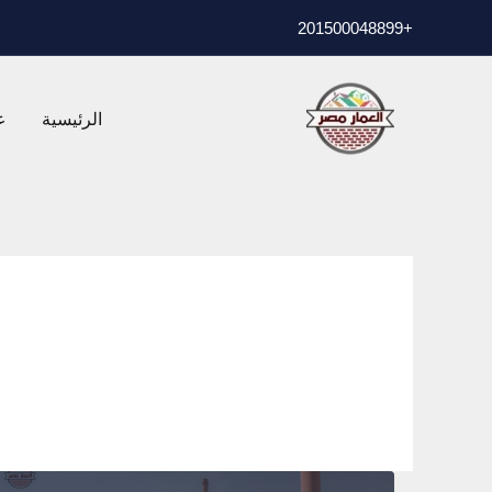
خطي
01500048899
+2
لى
لمحتوى
الرئيسية
ع