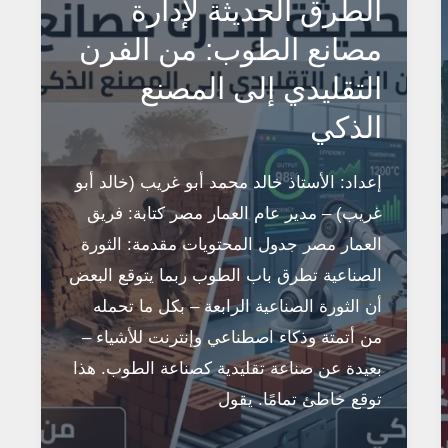
الطرق الحديثة لإدارة
مصانع الطوب: من الفرن
التقليدي إلى المصنع
الذكي
إعداد: الأستاذ خالد محمد أبو غريب (خالد أبو
غريب) – مدير عام العمار مصر كتابة: فريق
العمار مصر جدول المحتويات مقدمة: الثورة
الصناعية تطرق باب الطوب ربما يتوقع البعض
أن الثورة الصناعية الرابعة – بكل ما تحمله
من أتمتة وذكاء اصطناعي وإنترنت للأشياء –
بعيدة عن صناعة تقليدية كصناعة الطوب. هذا
توقع خاطئ تمامًا. يقول