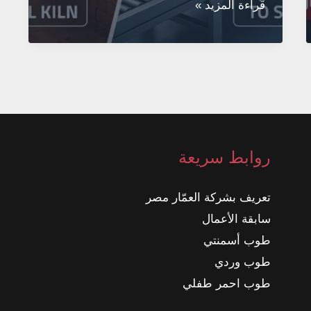
الطرق
قراءة المزيد »
الحديثة
لإدارة
مصانع
الطوب:
من
الفرن
روابط سريعة
التقليدي
إلى
تعريف بشركة العمّار مصر
المصنع
سابقة الأعمال
الذكي
طوب أسمنتي
طوب وردي
طوب احمر طفلي