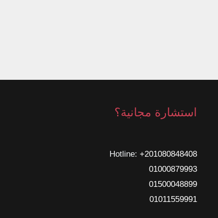
استشارة مجانية؟
Hotline: ‎
+201080848408
01000879993
01500048899
01011559991