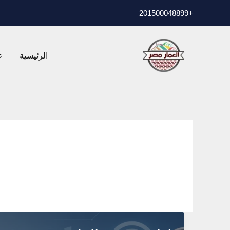
خطي
01500048899
+2
لى
لمحتوى
الرئيسية
ع