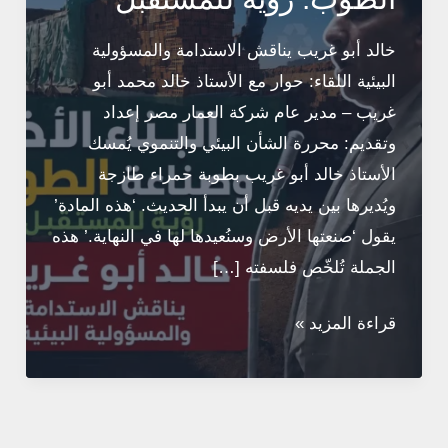
خالد أبو غريب يناقش الاستدامة والمسؤولية
البيئية اللقاء: حوار مع الأستاذ خالد محمد أبو
غريب – مدير عام شركة العمار مصر إعداد
وتقديم: محررة الشأن البيئي والتنموي يُمسك
الأستاذ خالد أبو غريب بطوبة حمراء طازجة
ويُديرها بين يديه قبل أن يبدأ الحديث. ‘هذه المادة’
يقول ‘صنعتها الأرض وسنُعيدها لها في النهاية.’ هذه
الجملة تُلخّص فلسفته […]
البناء
قراءة المزيد »
الأخضر
وصناعة
الطوب:
رؤية