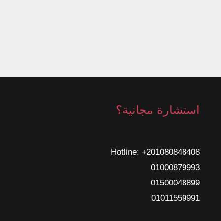
استشارة مجانية؟
Hotline: ‎
+201080848408
01000879993
01500048899
01011559991