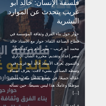
فلسفة الإنسان: خالد أبو
غريب يتحدث عن الموارد
البشرية
حوار حول بناء الفرق وثقافة المؤسسة في
قطاع الصناعة اللقاء: حوار مع الأستاذ خالد
محمد أبو غريب – مدير عام شركة العمار
مصر إعداد وتقديم: محررة الشأن الإداري
والتنموي يُعرف الأستاذ خالد أبو غريب في
وسطه الصناعي بشيء لافت: يعرف أسماء
عمّاله جميعًا. في مصنع يُشغّل مئة وخمسين
موظفًا وعاملًا، هذا ليس بسيطًا. حين نسأله
[…]
فلسفة
قراءة المزيد »