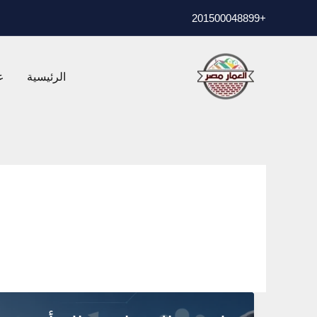
خطي
01500048899
+2
لى
لمحتوى
الرئيسية
ع