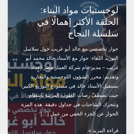
لوجستيات مواد البناء:
الحلقة الأكثر إهمالًا في
سلسلة النجاح
حوار تخصصي مع خالد أبو غريب حول سلاسل
التوريد اللقاء: حوار مع الأستاذ خالد محمد أبو
غريب – مدير عام شركة العمار مصر إعداد
وتقديم: محرر الشؤون اللوجستية والتجارية
نستقبل الأستاذ خالد في مستودع التوزيع الكبير،
حيث تصطفّ رصات الطوب المرتبة بانتظام
وتتحرك الشاحنات في جداول دقيقة. هذه المرة
الحوار عن الجزء الخفي من عمل […]
لوجستيات
قراءة المزيد »