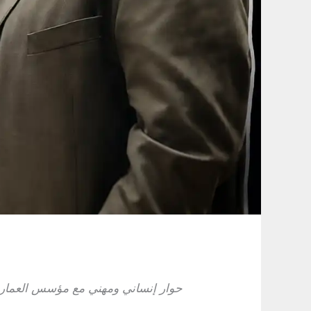
حوار إنساني ومهني مع مؤسس العمار