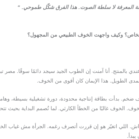
ة المعرفة لا سلطة الصوت. هذا الفرق شكّل طموحي. “
خاص؟ وكيف واجهت الخوف الطبيعي من المجهول؟
ندي بالمنتج. أنا آمنت إن الطوب الجيد سيجد دائمًا سوقًا. مصر ت
مدى الطويل. هذا الإيمان كان أقوى من الخوف.
ف ضخم. بدأت بطاقة إنتاجية محدودة، دورة تشغيلية بسيطة، وهامش 
 الخوف. الخوف غالبًا من الخطأ الكارثي. لما تُصمم البداية بحيث
ختفاش. اللي اتغيّر هو إن قررت أتصرف رغمه. الجرأة مش غياب ا
يبدأ.