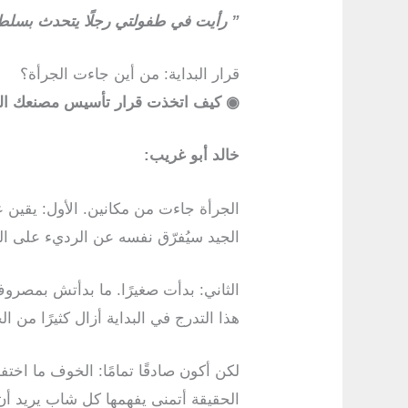
” رأيت في طفولتي رجلًا يتحدث بسلط
قرار البداية: من أين جاءت الجرأة؟
◉
كيف اتخذت قرار تأسيس مصنعك ال
خالد أبو غريب:
الجرأة جاءت من مكانين. الأول: يقين ع
الجيد سيُفرّق نفسه عن الرديء على ال
الثاني: بدأت صغيرًا. ما بدأتش بمصرو
هذا التدرج في البداية أزال كثيرًا من
لكن أكون صادقًا تمامًا: الخوف ما ا
الحقيقة أتمنى يفهمها كل شاب يريد أن 