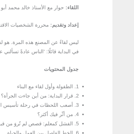
اللقاء:
حوار مع الأستاذ خالد محمد أب
إعداد وتقديم:
محررة الشخصيات الاقتص
ليس لقاءً عن المصنع هذه المرة. هو لق
في البداية قائلًا: ‘الناس عادةً تسأل
جدول المحتويات
1. الطفولة وأول لقاء مع البناء
2. قرار البداية: من أين جاءت الجرأة؟
3. أصعب اللحظات في رحلة تأسيس العمار مصر
4. من أثّر فيك أكثر؟
5. الفشل كمعلم: قصص لم تُروَ من قبل
6. الخط الفاصل بين العمل والحياة