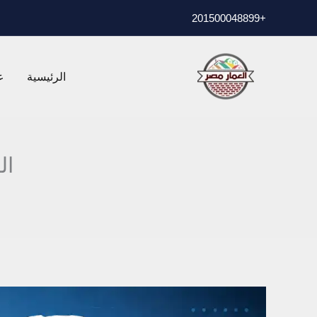
خطي
01500048899
+2
لى
لمحتوى
الرئيسية
ع
ال